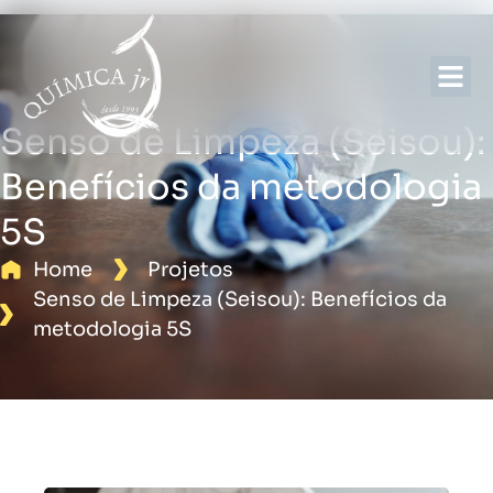
Sobre nós
Senso de Limpeza (Seisou):
Benefícios da metodologia
5S
Home
Projetos
Senso de Limpeza (Seisou): Benefícios da
metodologia 5S